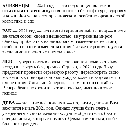
БЛИЗНЕЦЫ
— 2021 год — это год очищения: нужно
отказаться от всего искусственного во благо фигуре, здоровья
и кожи. Фокус на всем органическом, особенно органической
косметике и еде
РАК
— 2021 год — это самый гармоничный период — время
заняться собой, своей внешностью, внутренним миром.
Однако, прибегать к кардинальным изменениям не стоит,
особенно в части изменения стиля. Также не рекомендуется
экспериментировать с цветом волос
ЛЕВ
— уверенность в своем великолепии помогает Льву
всегда выглядеть безупречно. Однако, в 2021 году Льву
предстоит провести серьезную работу: пересмотреть свою
косметичку, подобрать новый уход за кожей и задуматься о
смене стиля. Идеальный период — с марта по сентябрь.
Венера будет покровительствовать Льву именно в этот
период.
ДЕВА
— желание всё поменять — под этим девизом Вам
захочется начать 2021 год. Однако лучше быть слегка
умеренным в своих желаниях: лучше обратиться к бьюти-
специалистам, которые помогут Девам измениться, но без
больших трат денег