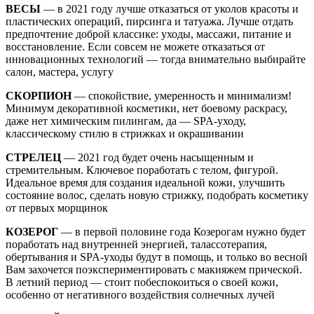
ВЕСЫ
— в 2021 году лучше отказаться от уколов красоты и
пластических операций, пирсинга и татуажа. Лучше отдать
предпочтение доброй классике: уходы, массажи, питание и
восстановление. Если совсем не можете отказаться от
инновационных технологий — тогда внимательно выбирайте
салон, мастера, услугу
СКОРПИОН
— спокойствие, умеренность и минимализм!
Минимум декоративной косметики, нет боевому раскрасу,
даже нет химическим пилингам, да — SPA-уходу,
классическому стилю в стрижках и окрашивании
СТРЕЛЕЦ
— 2021 год будет очень насыщенным и
стремительным. Ключевое поработать с телом, фигурой.
Идеальное время для создания идеальной кожи, улучшить
состояние волос, сделать новую стрижку, подобрать косметику
от первых морщинок
КОЗЕРОГ
— в первой половине года Козерогам нужно будет
поработать над внутренней энергией, талассотерапия,
обертывания и SPA-уходы будут в помощь, и только во весной
Вам захочется поэкспериментировать с макияжем прической.
В летний период — стоит побеспокоиться о своей кожи,
особенно от негативного воздействия солнечных лучей