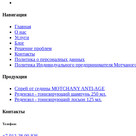
Навигация
Главная
О нас
Услуги
Блог
Решение проблем
Контакты
Политика о персоналных данных
Политика Индивидуального предпринимателя Мотчаного
Продукция
Спрей от седины MOTCHANY ANTI-AGE
Редензил - тонизирующий шампунь 250 мл.
Редензил - тонизирующий лосьон 125 мл.
Контакты
Телефон:
+7-912-28-00-836