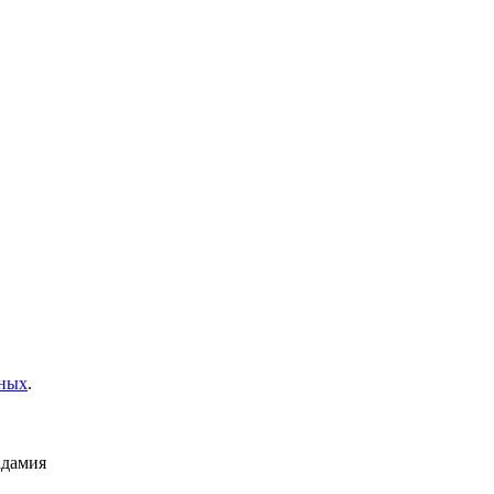
нных
.
дамия